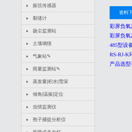
振弦传感器
资料
裂缝计
彩屏负氧
扬尘监测站
彩屏负氧
土壤墒情
485型设
RS-RJ
气象站✎
产品选型
雨量监测站✎
蒸发量|积水|雪深
倾角|温振|定位
虫情监测仪
孢子捕捉分析仪