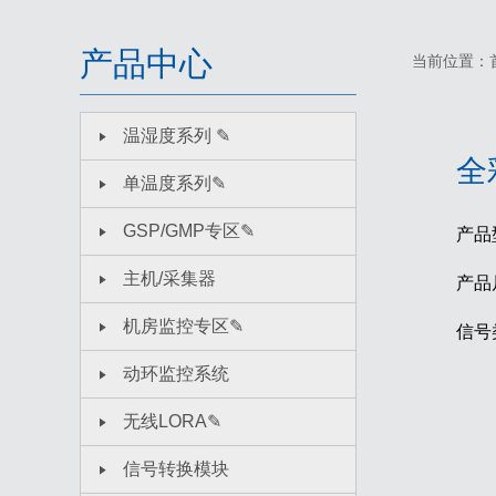
产品中心
当前位置：
温湿度系列 ✎
全
单温度系列✎
GSP/GMP专区✎
产品
主机/采集器
产品
机房监控专区✎
信号
动环监控系统
无线LORA✎
信号转换模块