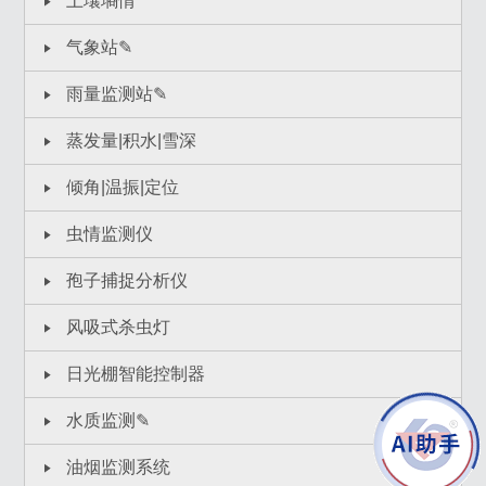
土壤墒情
气象站✎
雨量监测站✎
蒸发量|积水|雪深
倾角|温振|定位
虫情监测仪
孢子捕捉分析仪
风吸式杀虫灯
日光棚智能控制器
水质监测✎
油烟监测系统