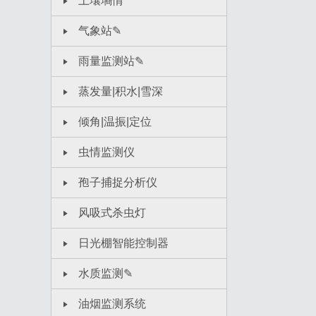
土壤墒情
气象站✎
雨量监测站✎
蒸发量|积水|雪深
倾角|温振|定位
虫情监测仪
孢子捕捉分析仪
风吸式杀虫灯
日光棚智能控制器
水质监测✎
油烟监测系统