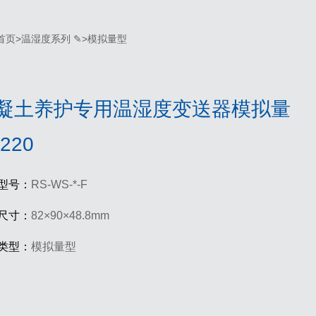
首页
>
温湿度系列 ✎
>
模拟量型
凝土养护专用温湿度变送器模拟量
220
型号：
RS-WS-*-F
尺寸：
82×90×48.8mm
类型：
模拟量型