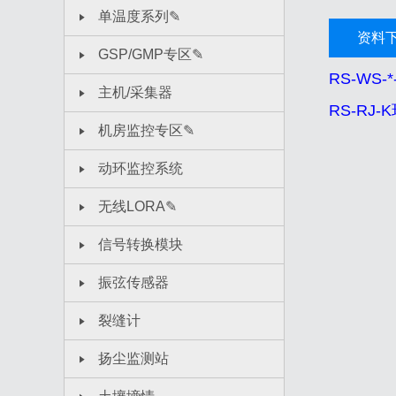
单温度系列✎
资料
GSP/GMP专区✎
RS-W
主机/采集器
RS-RJ
机房监控专区✎
动环监控系统
无线LORA✎
信号转换模块
振弦传感器
裂缝计
扬尘监测站