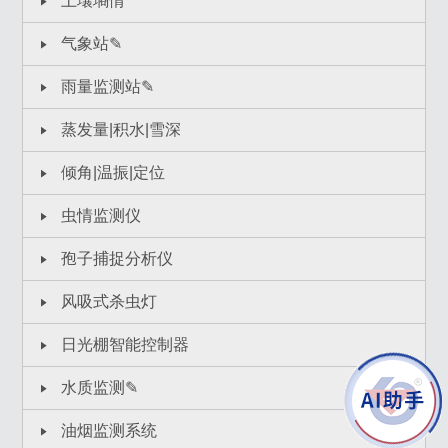
土壤墒情
气象站✎
雨量监测站✎
蒸发量|积水|雪深
倾角|温振|定位
虫情监测仪
孢子捕捉分析仪
风吸式杀虫灯
日光棚智能控制器
水质监测✎
油烟监测系统