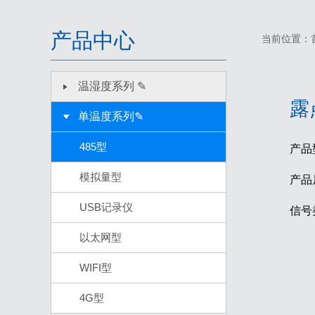
产品中心
当前位置：
温湿度系列 ✎
露
单温度系列✎
485型
产品
模拟量型
产品
USB记录仪
信号
以太网型
WIFI型
4G型