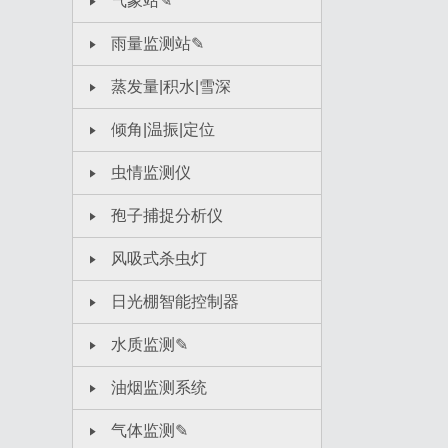
气象站✎
雨量监测站✎
蒸发量|积水|雪深
倾角|温振|定位
虫情监测仪
孢子捕捉分析仪
风吸式杀虫灯
日光棚智能控制器
水质监测✎
油烟监测系统
气体监测✎