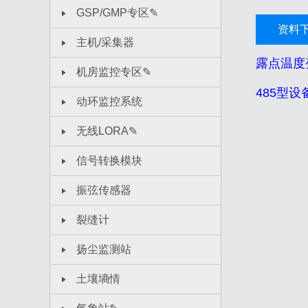
GSP/GMP专区✎
资料
主机/采集器
露点温度
机房监控专区✎
485型
动环监控系统
无线LORA✎
信号转换模块
振弦传感器
裂缝计
扬尘监测站
土壤墒情