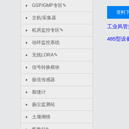
GSP/GMP专区✎
资料
主机/采集器
工业风管
机房监控专区✎
485型
动环监控系统
无线LORA✎
信号转换模块
振弦传感器
裂缝计
扬尘监测站
土壤墒情