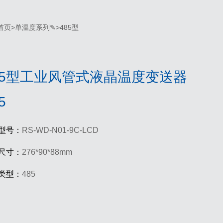
首页
>
单温度系列✎
>
485型
85型工业风管式液晶温度变送器
5
型号：
RS-WD-N01-9C-LCD
尺寸：
276*90*88mm
类型：
485