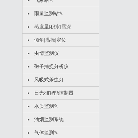
气象站✎
雨量监测站✎
蒸发量|积水|雪深
倾角|温振|定位
虫情监测仪
孢子捕捉分析仪
风吸式杀虫灯
日光棚智能控制器
水质监测✎
油烟监测系统
气体监测✎