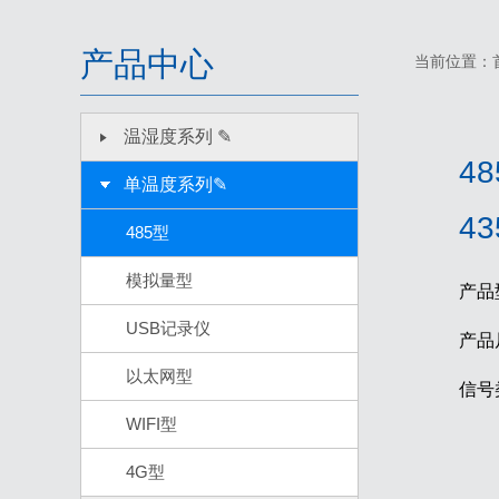
产品中心
当前位置：
温湿度系列 ✎
4
单温度系列✎
43
485型
模拟量型
产品
USB记录仪
产品
以太网型
信号
WIFI型
4G型