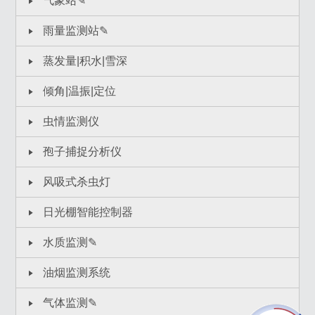
气象站✎
雨量监测站✎
蒸发量|积水|雪深
倾角|温振|定位
虫情监测仪
孢子捕捉分析仪
风吸式杀虫灯
日光棚智能控制器
水质监测✎
油烟监测系统
气体监测✎