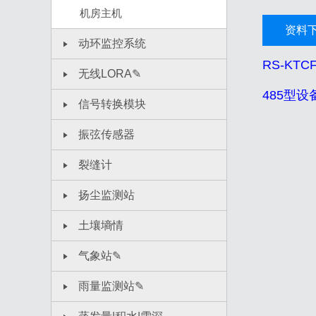
机房主机
资料
动环监控系统
RS-KT
无线LORA✎
485型
信号转换模块
振弦传感器
裂缝计
扬尘监测站
土壤墒情
气象站✎
雨量监测站✎