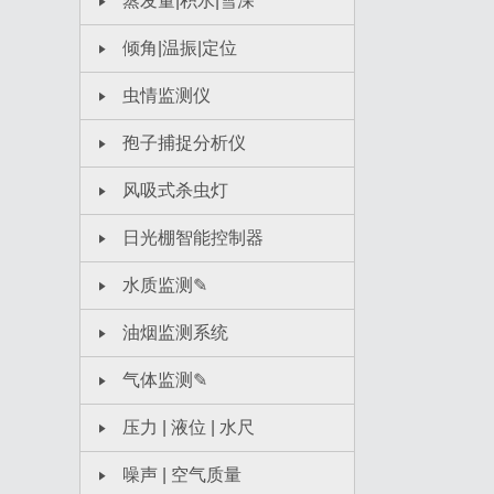
蒸发量|积水|雪深
倾角|温振|定位
虫情监测仪
孢子捕捉分析仪
风吸式杀虫灯
日光棚智能控制器
水质监测✎
油烟监测系统
气体监测✎
压力 | 液位 | 水尺
噪声 | 空气质量