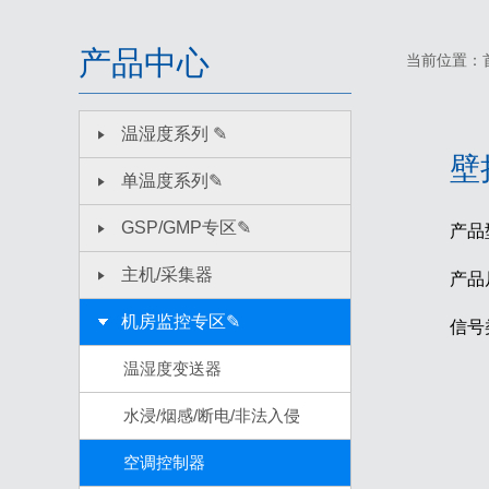
产品中心
当前位置：
温湿度系列 ✎
壁
单温度系列✎
GSP/GMP专区✎
产品
主机/采集器
产品
机房监控专区✎
信号
温湿度变送器
水浸/烟感/断电/非法入侵
空调控制器