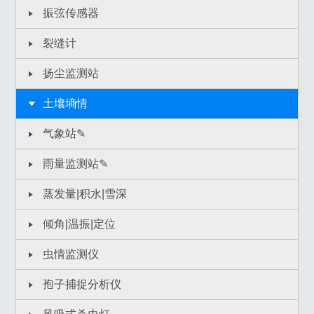
振弦传感器
裂缝计
扬尘监测站
土壤墒情
气象站✎
雨量监测站✎
蒸发量|积水|雪深
倾角|温振|定位
虫情监测仪
孢子捕捉分析仪